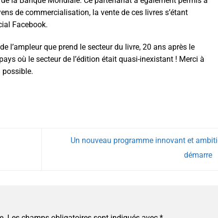
 de la Banque Mondiale. Ce partenariat a également permis à
ns de commercialisation, la vente de ces livres s’étant
cial Facebook.
e l’ampleur que prend le secteur du livre, 20 ans après le
s où le secteur de l’édition était quasi-inexistant ! Merci à
a possible.
Un nouveau programme innovant et ambit
démarre
e.
Les champs obligatoires sont indiqués avec
*