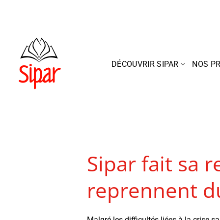
Passer
au
contenu
DÉCOUVRIR SIPAR
NOS P
Sipar fait sa r
reprennent du
Malgré les difficultés liées à la crise