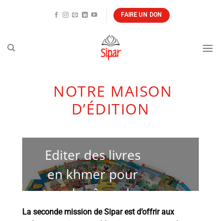
Passer
FAIRE UN DON
au
contenu
NOTRE MAISON
D’ÉDITION
Editer des livres
en khmer pour
tous les âges, les
goûts et tous les
La seconde mission de Sipar est d’offrir aux