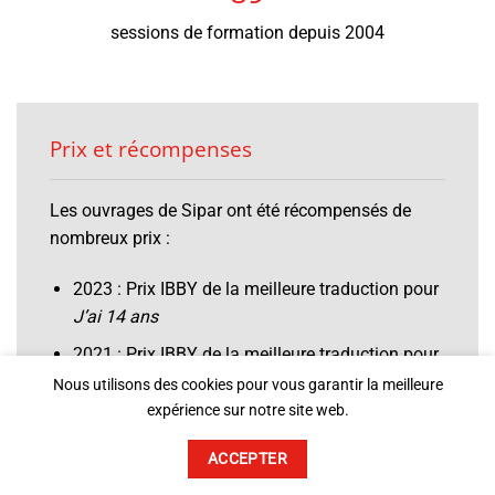
sessions de formation depuis 2004
Prix et récompenses
Les ouvrages de Sipar ont été récompensés de
nombreux prix :
2023 : Prix IBBY de la meilleure traduction pour
J’ai 14 ans
2021 : Prix IBBY de la meilleure traduction pour
The elephant’s new shoe
et Prix de la meilleure
Nous utilisons des cookies pour vous garantir la meilleure
d’illustration pour
Rongkea and the green
expérience sur notre site web.
monster
ACCEPTER
2019 : l’un des 4 livres sur le handicap